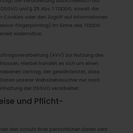
rfolgt die Verarbeitung ausschließlich auf
 a DSGVO und § 25 Abs. 1 TDDDG, soweit die
on Cookies oder den Zugriff auf Informationen
 Device-Fingerprinting) im Sinne des TDDDG
erzeit widerrufbar.
Auftragsverarbeitung (AVV) zur Nutzung des
lossen. Hierbei handelt es sich um einen
iebenen Vertrag, der gewährleistet, dass
 Daten unserer Websitebesucher nur nach
inhaltung der DSGVO verarbeitet.
ise und Pflicht­
hmen den Schutz Ihrer persönlichen Daten sehr